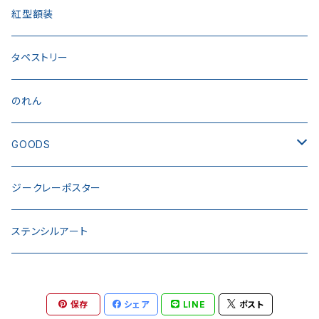
紅型額装
タペストリー
のれん
GOODS
トートバック
ジークレーポスター
ステッカー
ステンシルアート
半幅風呂敷
保存
シェア
LINE
ポスト
ウェア