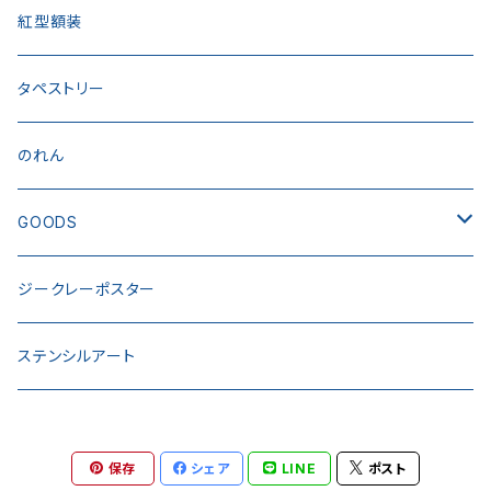
紅型額装
タペストリー
のれん
GOODS
トートバック
ジークレーポスター
ステッカー
ステンシルアート
半幅風呂敷
保存
シェア
LINE
ポスト
ウェア