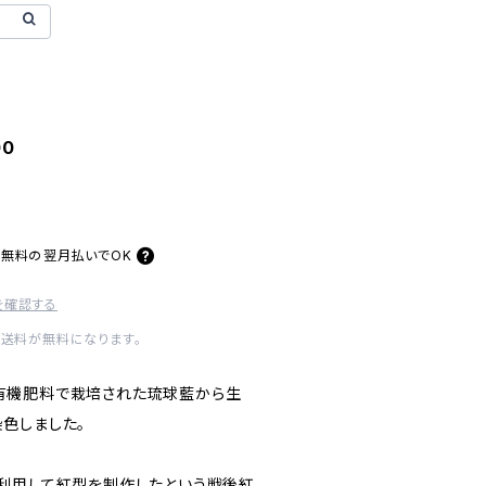
00
料無料の
翌月払いでOK
を確認する
内送料が無料になります。
有機肥料で栽培された琉球藍から生
色しました。
利用して紅型を制作したという戦後紅