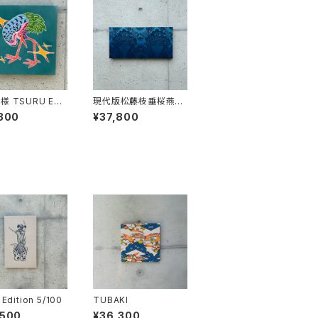
 TSURU Edit
現代版松藤枝垂桜燕流
/100
水蛇籠鶴菖蒲Spirogr
300
¥37,800
aph文様朧 Edition
3/3
Edition 5/100
TUBAKI
,500
¥36,300