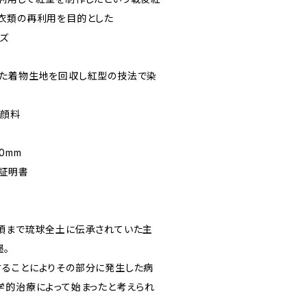
衣類の再利用を目的とした
ーズ
った着物生地を回収し紅型の技法で染
藍顔料
30mm
品証明書
頃まで琉球全土に伝承されていた主
墨。
ることによりその部分に発生した病
学的治療によって始まったと考えられ