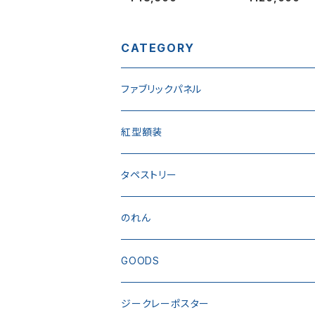
CATEGORY
ファブリックパネル
紅型額装
タペストリー
のれん
GOODS
トートバック
ジークレーポスター