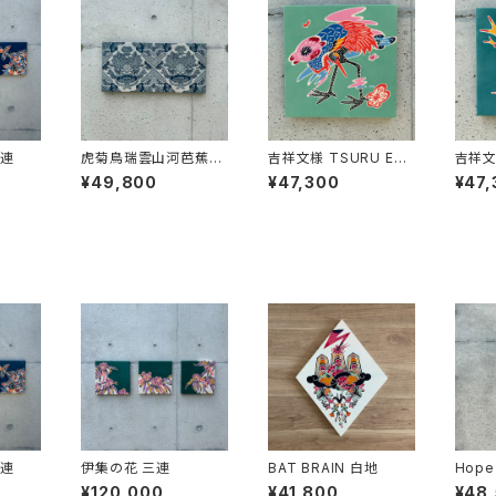
三連
虎菊鳥瑞雲山河芭蕉毘
吉祥文様 TSURU Edit
吉祥文様
沙門亀甲Spirograph
ion 6/100
ion 5
¥49,800
¥47,300
¥47,
幾何学模様
三連
伊集の花 三連
BAT BRAIN 白地
Hope 
¥120,000
¥41,800
¥48