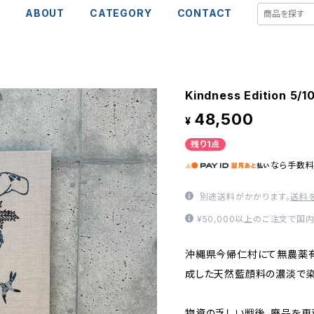
E
ABOUT
CATEGORY
CONTACT
Kindness Edition 5/1
48,500
¥
残り1点
なら
手数
別途送料がかかります。
送料
¥50,000以上のご注文で国
沖縄県今帰仁村にて無農薬
成した天然藍顔料の濃淡で染
物資の乏しい戦後、廃品を再