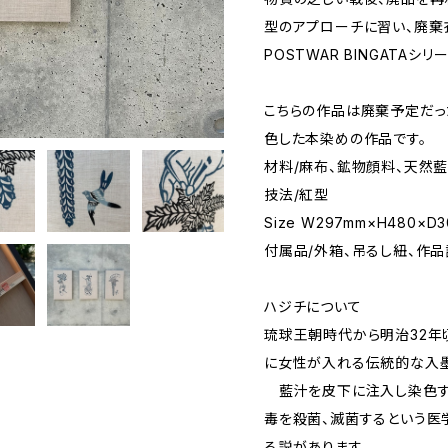
型のアプローチに習い、廃棄
POSTWAR BINGATAシリ
こちらの作品は廃棄予定だ
色した本染めの作品です。
材料/麻布、鉱物顔料、天然
技法/紅型
Size W297mm×H480×D
付属品/外箱、吊るし紐、作
ハジチについて
琉球王朝時代から明治32年
に女性が入れる伝統的な入
藍汁を皮下に注入し染色す
毒を殺菌、滅菌するという医
る説があります。